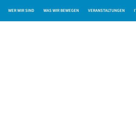
rtschaft 4.0
Digitaldienstag in Sondershausen
WER WIR SIND
WAS WIR BEWEGEN
VERANSTALTUNGEN
I