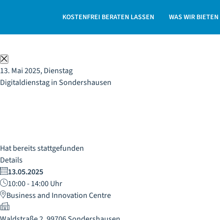
Digitalisierung für Unternehmen in Thüringen | ThEx Wi
KOSTENFREI BERATEN LASSEN
WAS WIR BIETEN
Schließen
13. Mai 2025, Dienstag
Digitaldienstag in Sondershausen
Hat bereits stattgefunden
Details
13.05.2025
10:00 - 14:00 Uhr
Business and Innovation Centre
Waldstraße 2, 99706 Sondershausen