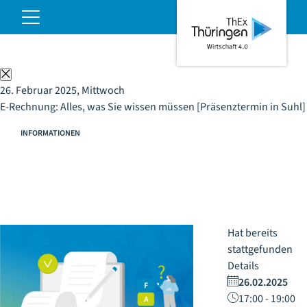
E-Rechnung: Alles, was Sie wissen müssen
ThEx
[Präsenztermin in Suhl]
Hauptnavigation
öffnen
Wirtschaft
4.0
Schließen
26. Februar 2025, Mittwoch
E-Rechnung: Alles, was Sie wissen müssen [Präsenztermin in Suhl]
INFORMATIONEN
Hat bereits
stattgefunden
Details
26.02.2025
17:00 - 19:00