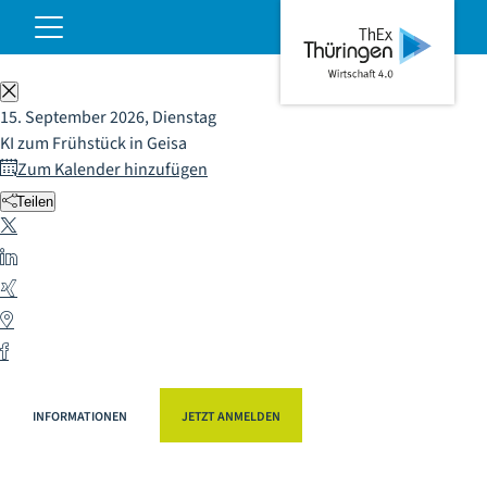
KI zum Frühstück in Geisa
ThEx
Hauptnavigation
öffnen
Wirtschaft
4.0
Schließen
15. September 2026, Dienstag
KI zum Frühstück in Geisa
Zum Kalender hinzufügen
Teilen
X
LinkedIn
Xing
Whatsapp
Facebook
INFORMATIONEN
JETZT ANMELDEN