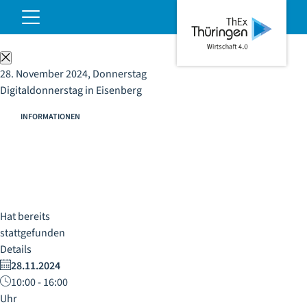
Digitaldonnerstag in Eisenberg
ThEx
Hauptnavigation
öffnen
Wirtschaft
4.0
Schließen
28. November 2024, Donnerstag
Digitaldonnerstag in Eisenberg
INFORMATIONEN
Hat bereits
stattgefunden
Details
28.11.2024
10:00 - 16:00
Uhr